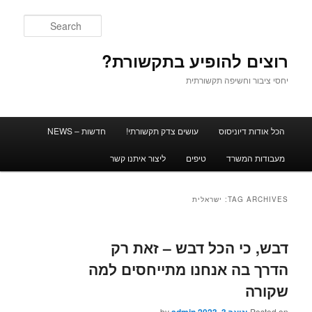
Search
רוצים להופיע בתקשורת?
יחסי ציבור וחשיפה תקשורתית
Main men
הכל אודות דיוניסוס
עושים צדק תקשורתי!
חדשות – NEWS
Skip to secondary content
Skip to primary content
מעבודות המשרד
טיפים
ליצור איתנו קשר
TAG ARCHIVES:
ישראלית
דבש, כי הכל דבש – זאת רק
הדרך בה אנחנו מתייחסים למה
שקורה‎‎
by
Posted on