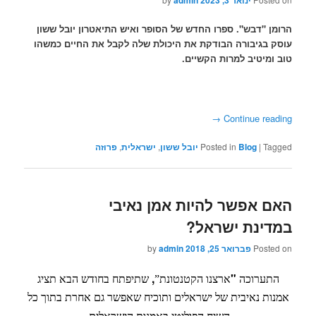
ינואר 3, 2023
admin
הרומן "דבש". ספרו החדש של הסופר ואיש התיאטרון יובל ששון
עוסק בגיבורה הבודקת את היכולת שלה לקבל את החיים כמשהו
טוב ומיטיב למרות הקשיים.
→
Continue reading
Tagged
|
Blog
Posted in
יובל ששון
,
ישראלית
,
פרוזה
האם אפשר להיות אמן נאיבי
במדינת ישראל?
Posted on
פברואר 25, 2018
admin
by
,
"
התערוכה
ארצנו
הקטנטונת”
שתיפתח
בחודש
הבא
תציג
אמנות
נאיבית
של
ישראלים
ותוכיח
שאפשר
גם
אחרת
בתוך
כל
.