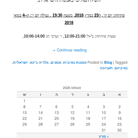
השיח
הפוליטי
באמנות
הישראלית
4
–
:
.
,
23
,
:
פתיחה
יום
ה’
ה
במרץ
18
20
בשעה
19:30
נעילה
יום
ו’
ה
במאי
2018
.
,
'
'-
:
שעות
פתיחה
ב
ה
12:00-21:00
ו’
וערבי
חג
10:00-14:00
→
Continue reading
Tagged
|
Blog
Posted in
אמנות נאיבית
,
אמנים
,
גלריה ג'ינא
,
ישראלית
,
נאיביזם
,
תערוכה
אוגוסט 2026
א
ב
ג
ד
ה
ו
ש
1
8
7
6
5
4
3
2
15
14
13
12
11
10
9
22
21
20
19
18
17
16
29
28
27
26
25
24
23
31
30
« מרץ