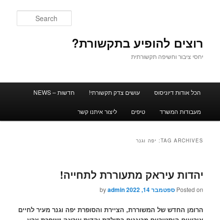
Search
רוצים להופיע בתקשורת?
יחסי ציבור וחשיפה תקשורתית
Main men
הכל אודות דיוניסוס
עושים צדק תקשורתי!
חדשות – NEWS
Skip to secondary content
Skip to primary content
מעבודות המשרד
טיפים
ליצור איתנו קשר
TAG ARCHIVES:
יפה וגנר
יהדות עיראק מתעוררת לתחייה!‎
Posted on
ספטמבר 14, 2022
admin
by
הרומן החדש של המשוררת, הציירת והסופרת יפה וגנר מעיר לחיים
אירועים היסטוריים מכוננים בתולדת יהדות עיראק ושופכת צבע