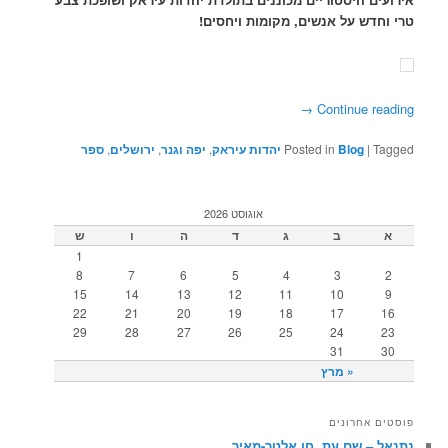
טרי וחדש על אנשים, מקומות ויחסים!
→
Continue reading
Tagged
|
Blog
Posted in
יהדות עיראק
,
יפה וגנר
,
ירושלים
,
ספר
אוגוסט 2026
א
ב
ג
ד
ה
ו
ש
1
8
7
6
5
4
3
2
15
14
13
12
11
10
9
22
21
20
19
18
17
16
29
28
27
26
25
24
23
31
30
« מרץ
פוסטים אחרונים
נתנאל – שם עת. חן אלטר-מאיר