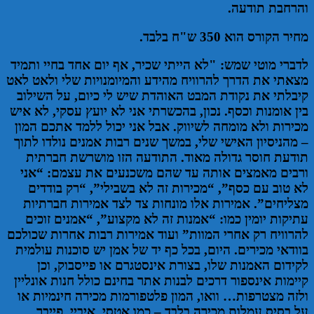
והרחבת תודעה.
מחיר הקורס הוא 350 ש"ח בלבד.
לדברי מוטי שמש: "לא הייתי שכיר, אף יום אחד בחיי ותמיד
מצאתי את הדרך להרוויח מהידע והמיומנויות שלי ולאט לאט
קיבלתי את נקודת המבט האוהדת שיש לי כיום, על השילוב
בין אומנות וכסף. נכון, בהכשרתי אני לא יועץ עסקי, לא איש
מכירות ולא מומחה לשיווק. אבל אני יכול ללמד אתכם המון
– מהניסיון האישי שלי, במשך שנים רבות אמנים נולדו לתוך
תודעת חוסר גדולה מאוד. התודעה הזו מושרשת חברתית
ורבים מאמצים אותה עד שהם משכנעים את עצמם: “אני
לא טוב עם כסף”, “מכירות זה לא בשבילי”, “רק בודדים
מצליחים”. אמירות אלו מונחות צד לצד אמירות חברתיות
עתיקות יומין כמו: “אמנות זה לא מקצוע”, “אמנים זוכים
להרוויח רק אחרי המוות” ועוד אמירות רבות אחרות שכולכם
בוודאי מכירים. היום, בכל כף יד של אמן יש סוכנות עולמית
לקידום האמנות שלו, בצורת אינסטגרם או פייסבוק, וכן
קיימות אינספור דרכים לבנות אתר בחינם כולל חנות אונליין
ולזה מצטרפות… וואו, המון פלטפורמות מכירה חינמיות או
על בסיס עמלות מכירה בלבד – כמו אטסי, איביי, פייבר,