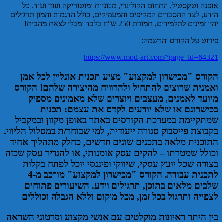
אופנה וטקסטיל, התחום הקולינרי, מכוניות ומוטוריקה ועוד ועוד. כל
הידע, לצד ההסברים המקיפים והמעמיקים, כולל הדגמות והמון תרגילים
יהיו זמינים לתלמידים, תמורת 250 ש"ח בלבד ומבלי לצאת מהבית!
פירוט על הקורס והרשמה:
https://www.moti-art.com/?page_id=64321
הקורס "מכישרון למקצוע" מציע תכנית אונליין לכל אמן
ואמנית שרוצים להתחיל ולהרוויח מהיצירה שלהם! הקורס
מיועד לאמנים, מעצבים ויוצרים שלא מאמינים מספיק
בכישרונם או שלא יודעים לקדם את עצמם: תכנית
שמתקיימת במערכת הקורסים באתר באופן מקוון ובמקביל
בקבוצת פייסבוק סגורה ייעודית, למי שבוחר/ת במסלול הליווי.
התוכנית מלאה בתכנים שונים חדשים, כחלק מתהליך אחיד
וכולל שמטרתו – להקים עסק אומנותי, או להגדיר עסק שכזה
בצורה שכל יועץ עסקי, שיווקי ופיננסי יוכל לפתח בקלות
לתכנית עבודה. הקורס "מכישרון למקצוע" מורכב מ-4
שלבים מלאים בתוכן, תרגילים וידע. השיעורים פתוחים
לצפייה ותרגול בכל זמן, מכל מיקום וללא הגבלה וכוללים
בין היתר ראיונות מוקלטים עם אנשי מקצוע וסרטוני השראה