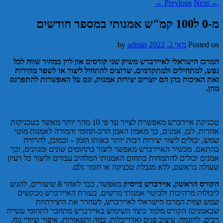
→
Next
Previous
←
מ-0 ל100 קמ"ש אמנותי במספר חודשים‎
Posted on
מאי 2, 2022
admin
by
המרכז הישראלי לאיירברש משיק שני קורסים און ליין במחיר שווה לכל
נפש, למתחילים ולמתקדמים, שרוצים
להתחיל ליצור או לשפר מהירות
ואת האיכות בהן הם יוצרים יצירות אמנות, וגם על האפשרות להתפרנס
מהן.
טכניקת איירברש מאפשרת לצייר עד פי 10 מהר יותר מאשר בטכניקות
אחרות. לכן, אמנים, כך מאמין האמן הרב-תחומי והמורה לאמנות מוטי
שמש, יכולים ליצור יצירות רבות יותר באותו הזמן – וכמובן, להרוויח
בהתאם. מכשיר האיירברש מאפשר ליצור בתחומים שונים ומגוונים, וכך
אמנים יכולים להתמחות בתחום האמנותי המלהיב עבורם וליצור כל רעיון
שעולה בראשם, ללא מגבלת טכניקה או חומר גלם.
הקורס הראשון, איירברש בייסיק
מאפשר, כבר לאחר 8 שיעורים, להגיע
ליכולות מרהיבות ולביטוי אמנותי מרשים. בעזרת האיירברש מבקשים
שמש וצוות המרכז הישראלי לאיירברש, לשחרר את היצירתיות
שבאמנים! הקורס מלמד כיצד השימוש באיירברש מתחבר לתחומי עשייה
רבים. לדוגמה: עיצוב פנים ואדריכלות, במה ותפאורות, איפור וציורי גוף,