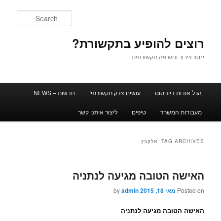
Search
רוצים להופיע בתקשורת?
יחסי ציבור וחשיפה תקשורתית
Main men
הכל אודות דיוניסוס
עושים צדק תקשורתי!
חדשות – NEWS
Skip to secondary content
Skip to primary content
מעבודות המשרד
טיפים
ליצור איתנו קשר
TAG ARCHIVES:
אלקבץ
האישה הטובה מגיעה לנתניה
Posted on
מאי 18, 2015
admin
by
האישה הטובה מגיעה לנתניה