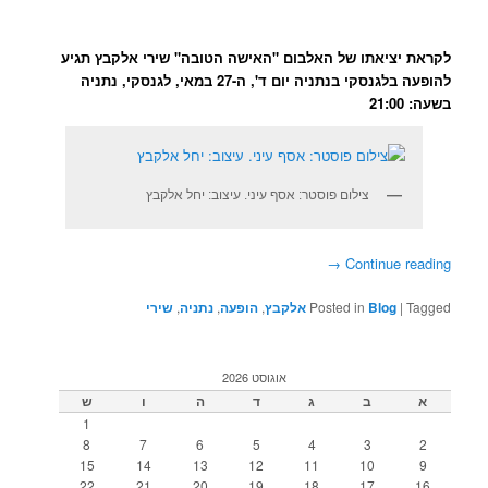
לקראת יציאתו של האלבום "האישה הטובה" שירי אלקבץ תגיע
להופעה בלגנסקי בנתניה יום ד', ה-27 במאי, לגנסקי, נתניה
בשעה: 21:00
צילום פוסטר: אסף עיני. עיצוב: יחל אלקבץ
→
Continue reading
Tagged
|
Blog
Posted in
אלקבץ
,
הופעה
,
נתניה
,
שירי
אוגוסט 2026
א
ב
ג
ד
ה
ו
ש
1
8
7
6
5
4
3
2
15
14
13
12
11
10
9
22
21
20
19
18
17
16