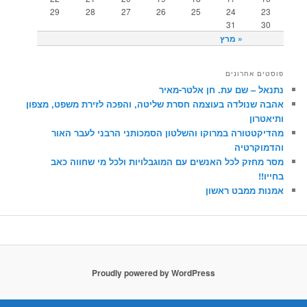
29
28
27
26
25
24
23
31
30
« מרץ
פוסטים אחרונים
נתנאל – שם עת. חן אלטר-מאיר
אהבה שנולדה בעוצמה חסרת שליטה, והפכה לזירת משפט, מצפון
ותיאטרון
מהדיקטטורה במרוקו והשלטון הסמכותני הרבני לעבר האור
והדמוקרטיה
מסר מחזק לכל האנשים עם המוגבלויות ולכל מי שחווה כאב
בחייו!!
אמנות ממבט ראשון
Proudly powered by WordPress